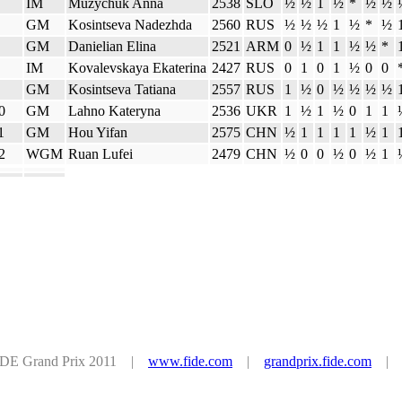
IM
Muzychuk Anna
2538
SLO
½
½
1
½
*
½
½
GM
Kosintseva Nadezhda
2560
RUS
½
½
½
1
½
*
½
GM
Danielian Elina
2521
ARM
0
½
1
1
½
½
*
IM
Kovalevskaya Ekaterina
2427
RUS
0
1
0
1
½
0
0
GM
Kosintseva Tatiana
2557
RUS
1
½
0
½
½
½
½
0
GM
Lahno Kateryna
2536
UKR
1
½
1
½
0
1
1
1
GM
Hou Yifan
2575
CHN
½
1
1
1
1
½
1
2
WGM
Ruan Lufei
2479
CHN
½
0
0
½
0
½
1
IDE Grand Prix 2011 |
www.fide.com
|
grandprix.fide.com
| Po