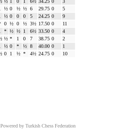
½
½
1
0
1
6½
34.25
0
3
1
½
0
½
½
6
29.75
0
5
1
½
0
0
0
5
24.25
0
9
*
0
½
0
½
3½
17.50
0
11
1
*
½
½
1
6½
33.50
0
4
½
½
*
1
0
7
38.75
0
2
1
½
0
*
½
8
40.00
0
1
½
0
1
½
*
4½
24.75
0
10
wered by Turkish Chess Federation