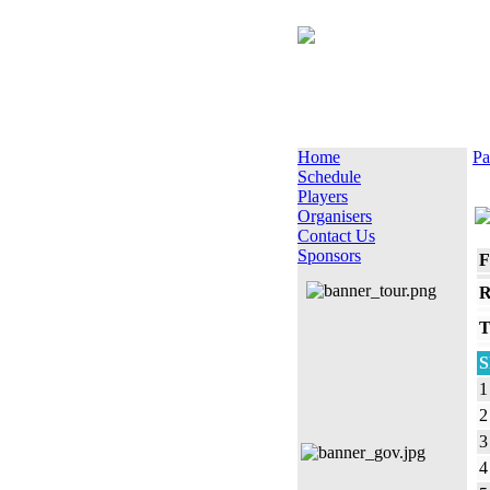
Home
Pa
Schedule
Players
Organisers
Contact Us
Sponsors
F
R
T
S
1
2
3
4