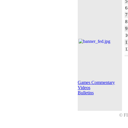
5
6
7
8
9
1
1
1
Games Commentary
Videos
Bulletins
© F