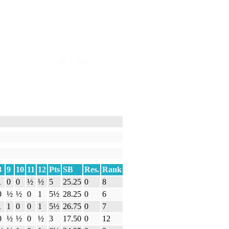
|
EN
RU
8
9
10
11
12
Pts
SB
Res.
Rank
1
0
0
½
½
5
25.25
0
8
0
½
½
0
1
5½
28.25
0
6
1
1
0
0
1
5½
26.75
0
7
0
½
½
0
½
3
17.50
0
12