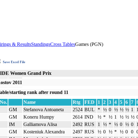
irings & Results
Standings
Cross Tables
Games (PGN)
Save Excel File
IDE Women Grand Prix
ostov 2011
able/starting rank after round 11
No.
Name
Rtg
FED
1
2
3
4
5
6
7
GM
Stefanova Antoaneta
2524
BUL
*
½
0
½
½
½
1
GM
Koneru Humpy
2614
IND
½
*
½
1
½
½
½
IM
Galliamova Alisa
2492
RUS
1
½
*
½
0
½
0
GM
Kosteniuk Alexandra
2497
RUS
½
0
½
*
½
0
0